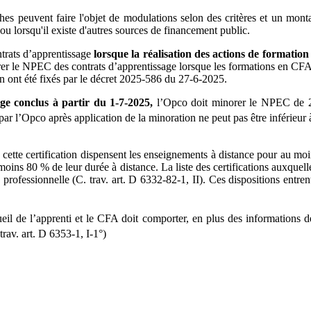
 peuvent faire l'objet de modulations selon des critères et un montant
u lorsqu'il existe d'autres sources de financement public.
rats d’apprentissage
lorsque la réalisation des actions de formation
orer le NPEC des contrats d’apprentissage lorsque les formations en CFA 
on ont été fixés par le décret 2025-586 du 27-6-2025.
ge conclus à partir du 1-7-2025,
l’Opco doit minorer le NPEC de 20
ar l’Opco après application de la minoration ne peut pas être inférieur
à cette certification dispensent les enseignements à distance pour au m
ins 80 % de leur durée à distance. La liste des certifications auxquelles
rofessionnelle (C. trav. art. D 6332-82-1, II). Ces dispositions entrent
eil de l’apprenti et le CFA doit comporter, en plus des informations 
 trav. art. D 6353-1, I-1°)