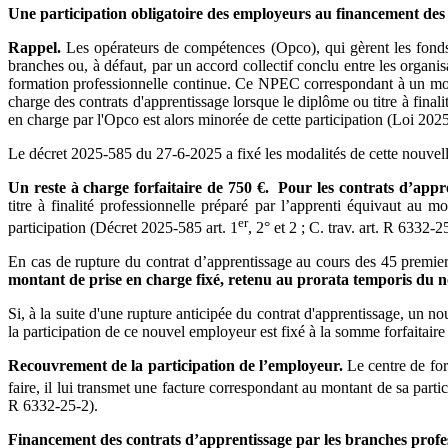
Une participation obligatoire des employeurs
au financement des 
Rappel.
Les opérateurs de compétences (Opco), qui gèrent les fonds 
branches ou, à défaut, par un accord collectif conclu entre les organis
formation professionnelle continue. Ce NPEC correspondant à un monta
charge des contrats d'apprentissage lorsque le diplôme ou titre à fina
en charge par l'Opco est alors minorée de cette participation (Loi 202
Le décret 2025-585 du 27-6-2025 a fixé les modalités de cette nouvell
Un reste à charge forfaitaire de 750 €.
Pour les contrats d’appr
titre à finalité professionnelle préparé par l’apprenti équivaut a
er
participation (Décret 2025-585 art. 1
, 2° et 2 ; C. trav. art. R 6332-
En cas de rupture du contrat d’apprentissage au cours des 45 premiers 
montant de prise en charge fixé, retenu au prorata temporis du 
Si, à la suite d'une rupture anticipée du contrat d'apprentissage, un 
la participation de ce nouvel employeur est fixé à la somme forfaitair
Recouvrement de la participation de l’employeur.
Le centre de for
faire, il lui transmet une facture correspondant au montant de sa parti
R 6332-25-2).
Financement des contrats d’apprentissage par les branches profe