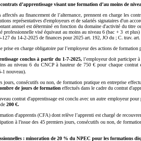
contrats d’apprentissage visant une formation d’au moins de nive
affectés au financement de l’alternance, prennent en charge les contr
ations représentatives d'employeurs et de salariés signataires d'un acco
nt annuel est déterminé en fonction du domaine d'activité du titre ou 
lité professionnelle visé équivaut au moins au niveau 6 (bac + 3 et plus)
5-127 du 14-2-2025 de finances pour 2025 art. 192, JO du ; C. trav. art.
e prise en charge obligatoire par l’employeur des actions de formation 
entissage conclus à partir du 1-7-2025,
l’employeur doit participer à
u moins au niveau 6 du CNCP à hauteur de 750 € pour chaque contrat 
25-1 nouveau).
jours, consécutifs ou non, de formation pratique en entreprise effectué
nombre de jours de formation
effectués dans le cadre du contrat d'appr
nouveau contrat d'apprentissage est conclu avec un autre employeur pour
e de
200 €.
mation d'apprentis (CFA) dont relève l’apprenti est chargé de recouvrer 
cipation à l'issue des 45 premiers jours, consécutifs ou non, de formati
ssionnelles : minoration de 20 % du NPEC pour les formations dis