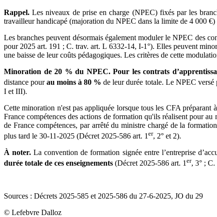
Rappel.
Les niveaux de prise en charge (NPEC) fixés par les branches
travailleur handicapé (majoration du NPEC dans la limite de 4 000 €) o
Les branches peuvent désormais également moduler le NPEC des cont
pour 2025 art. 191 ; C. trav. art. L 6332-14, I-1°). Elles peuvent min
une baisse de leur coûts pédagogiques. Les critères de cette modulati
Minoration de 20 % du NPEC.
Pour les contrats d’apprentissa
distance pour
au moins à 80 %
de leur durée totale. Le NPEC versé p
I et III).
Cette minoration n'est pas appliquée lorsque tous les CFA préparant 
France compétences des actions de formation qu'ils réalisent pour au mo
de France compétences, par arrêté du ministre chargé de la formation p
er
plus tard le 30-11-2025 (Décret 2025-586 art. 1
, 2° et 2).
À noter.
La convention de formation signée entre l’entreprise d’accu
er
durée totale de ces enseignements
(Décret 2025-586 art. 1
, 3° ; C.
Sources : Décrets 2025-585 et 2025-586 du 27-6-2025, JO du 29
© Lefebvre Dalloz